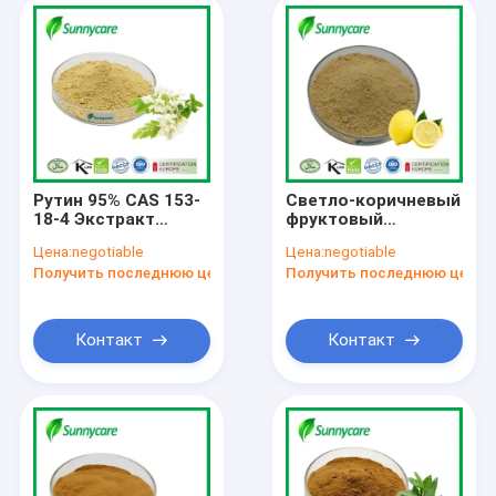
Рутин 95% CAS 153-
Светло-коричневый
18-4 Экстракт
фруктовый
цветов Sophora
лимонный сок в
Цена:
negotiable
Цена:
negotiable
Japonica NF11 Рутин
порошке
Получить последнюю цену
Получить последнюю цену
в порошке
Цитрусовые
биофлавоноиды
35% - 40% Лимонные
биофлавоноиды
Контакт
Контакт