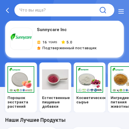
Sunnycare Inc
16
5.0
YEARS
Подтверженный поставщик
Порошок
Естественные
Косметическое
Ингреди
экстракта
пищевые
сырье
питания
растений
добавки
животны
Наши Лучшие Продукты