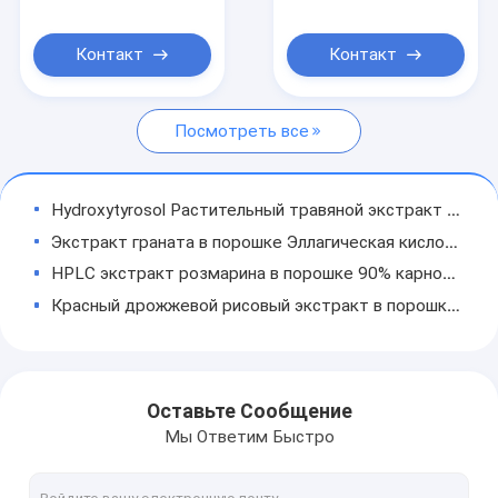
25% 45% жирная
коньяковой резины
Ингредиенты по заказу
кислота
в порошке
Контакт
Контакт
Добавки с омега-маслом
Порошок пищевых добавок
Посмотреть все
Растительный экстракт
Hydroxytyrosol Растительный травяной экстракт CAS 10597-60-1 Экстракт оливкового листа Олевропеин в порошке
Экстракт граната в порошке Эллагическая кислота 20% 40% HPLC Гранатовый экстракт в порошке
HPLC экстракт розмарина в порошке 90% карнозовая кислота 98% розмариновая кислота 95% урсолевая кислота
Красный дрожжевой рисовый экстракт в порошке 0,8% 1,5% Ловастатин Монаскус Пурпуреус
Rhodiola Crenulata Rhodiola Rosea экстракт в порошке Розавины 3% - 5% Салидрозид 1% - 10%
9% экстракт растений шизандрина в порошке экстракт ягод шизандра чиненсис в порошке
CAS 81-27-6 Экстракт листьев сенны в порошке Cassia Angustifolia Sennosides A и B 20%
Оставьте Сообщение
Лентинан 37339-90-5 Экстракт грибов шиитаке Lentinus Edodes Экстракт
Мы Ответим Быстро
Заменитель сахара подсластитель Чистый экстракт листьев стевии в порошке CAS 57817-89-7
HPLC Tribulus Terrestris экстракт порошок 55056-80-9 Общий сапонины 80% Tribulus P.E.