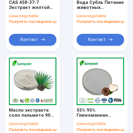
CAS 458-37-7
Вода Субль Питание
Наша фабрика
Экстракт желтой
животных
куркумы в порошке
Ингредиенты
Цена:
negotiable
Цена:
negotiable
95% Куркумин
Хлорогенная
контроль качества
Получить последнюю цену
Получить последнюю цену
Экстракт куркумы
кислота Экстракт
Лонга
зеленых кофейных
контактные данные
зерен
Контакт
Контакт
Новости
Отправить запрос
Порошок экстракта растений
Естественные пищевые добавки
Масло экстракта
55% 95%
Косметическое сырье
соло пальмето 90%
Глюкоманнан
жирная кислота
Природные
Ингредиенты питания животных
Цена:
negotiable
Цена:
negotiable
экстракт соло
пищевые добавки
Получить последнюю цену
Получить последнюю цену
пальмето порошок
Экстракт кореня