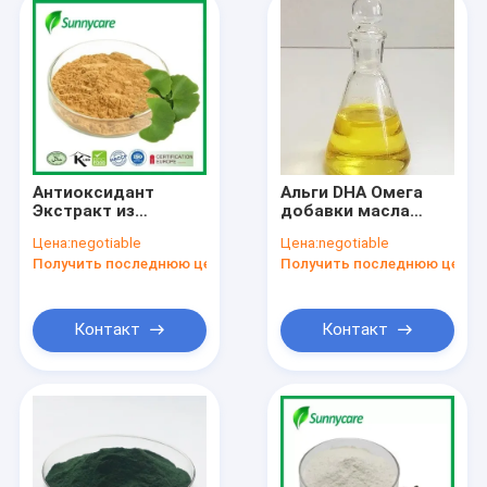
Антиоксидант
Альги DHA Омега
Экстракт из
добавки масла
листьев гинкго
Омега-3, 6 Новая
Цена:
negotiable
Цена:
negotiable
билибо
пища ЕС
Получить последнюю цену
Получить последнюю цену
Флавоновые
сертифицирована
гликозиды 24%
Терпеновые
лактоны 6%
Контакт
Контакт