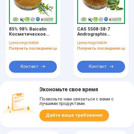
85% 98% Baicalin
CAS 5508-58-7
Косметическое
Andrographis
сырье 21967-41-9
Paniculate Экстракт
Цена:
negotiable
Цена:
negotiable
Экстракт корня
5% - 98%
Получить последнюю цену
Получить последнюю цену
Scutellaria
Андрографолиды
Baicalensis
Контакт
Контакт
Экономьте свое время
Позвольте нам связаться с вами с
лучшими продуктами.
Дайте ваше требование