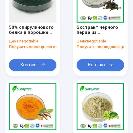
50% спирулинового
Экстракт черного
белка в порошке
перца из
724424-92-4
растительных
Цена:
negotiable
Цена:
negotiable
экстракт спирулины
растений в порошке
Получить последнюю цену
Получить последнюю цену
в порошке
95% пиперина
Чистый пиперин в
порошке
Контакт
Контакт
Главная страница
Продукция
О Компании