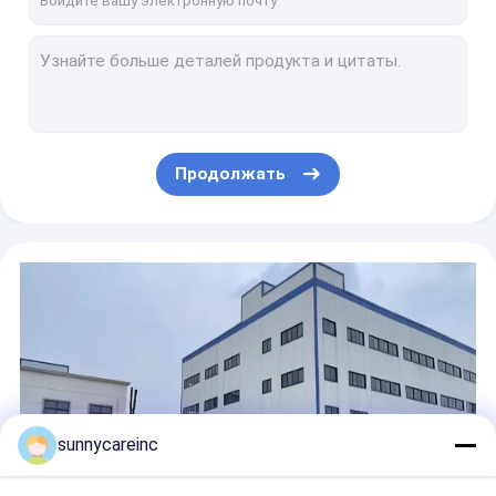
84012-44-2 Зеленые натуральные пищевые добавки Triticum aestivum Пшеничный травяной сок в порошке
Похудение Пищевая добавка порошок 4% Фазолин Белый экстракт бобов для почек порошок
Экстракт коры йо-химбе 4% - 8% Йо-химбины CAS 146-48-5 Pausinystalia Yo-himbe L
Ресвератрол HPLC Polygonum Cuspidatum экстракт в порошке 50% 98% CAS 501-36-0
CAS 84012-40-8 Экстракт корня крапивницы в порошке Urtica Cannabina P. E 10%
Продолжать
Пищевая натуральная добавка из экстракта водорослей Ламинарин порошок CAS 9012-72-0
Питание Хлорелла Белок Хлорелла Пиреноидоза Порошок Пищевая категория 724424-92-4
Чистый натуральный пищевой витамин Е D-альфа-токоферол
Сырье Добавка витамина D CAS 67-97-0 Холекальциферол Витамин D3 в порошке
CAS 303-98-0 Порошок для пищевых добавок Убихинон коэнзим Q10
sunnycareinc