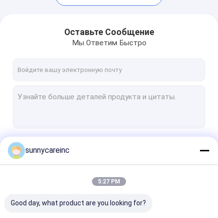
Оставьте Сообщение
Мы Ответим Быстро
Продолжать
sunnycareinc
Главная страница
5:27 PM
Продукция
Наши Категории
Good day, what product are you looking for?
О Компании