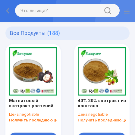
Все Продукты
(188)
Магнитовый
40% 20% экстракт из
экстракт растений в
каштана
порошке CAS 6147-
лошадиного
Цена:
negotiable
Цена:
negotiable
11-1 Магнитовый
порошка HPLC
Получить последнюю цену
Получить последнюю цену
фруктовый
Aesculus
порошок
Hippocastanum
Extract