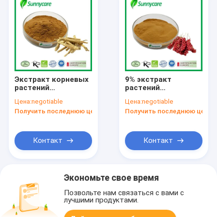
Экстракт корневых
9% экстракт
растений
растений
ашваганды в
шизандрина в
Цена:
negotiable
Цена:
negotiable
порошке 2,5% 5%
порошке экстракт
Получить последнюю цену
Получить последнюю цену
Витанолиды CAS
ягод шизандра
30655-48-2
чиненсис в порошке
Контакт
Контакт
Экономьте свое время
Позвольте нам связаться с вами с
лучшими продуктами.