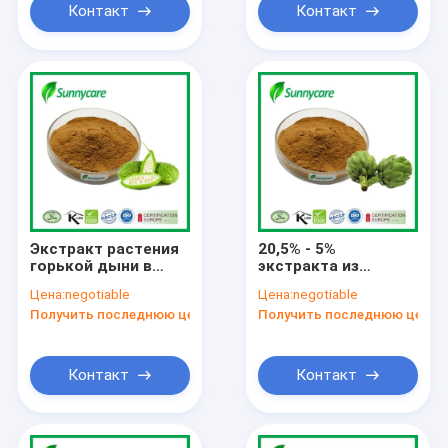
Контакт
Контакт
Экстракт растения
20,5% - 5%
горькой дыни в
экстракта из
порошке Чарантин
листьев артишока
Цена:
negotiable
Цена:
negotiable
10% Momordica
цинарина в порошке
Получить последнюю цену
Получить последнюю цену
Charantia Linn
Контакт
Контакт