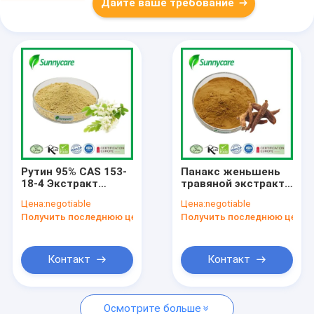
Дайте ваше требование
Рутин 95% CAS 153-
Панакс женьшень
18-4 Экстракт
травяной экстракт
цветов Sophora
порошок корейский
Цена:
negotiable
Цена:
negotiable
Japonica NF11 Рутин
красный женьшень
Получить последнюю цену
Получить последнюю цену
в порошке
экстракт порошок
Контакт
Контакт
Осмотрите больше