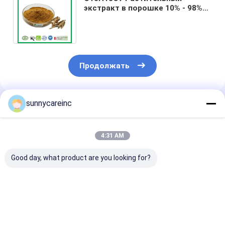
экстракт в порошке 10% - 98%
Салицин, экстракт из коры
белой ивы в порошке
Продолжать
sunnycareinc
Порекомендованные Продукты
4:31 AM
Good day, what product are you looking for?
Dong Quai экстракт
Экстракт свеклы
Dong Quai эк
в порошке Angelica
сок порошок для
Angelica sinen
sinensis Здоровье
спорта Питание
Укрепляет