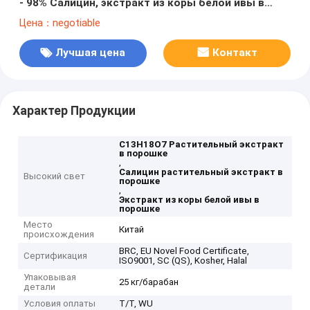
- 98% Салицин, экстракт из коры белой ивы в
порошке
Цена：negotiable
Лучшая цена
Контакт
Характер Продукции
C13H18O7 Растительный экстракт
в порошке
,
Салицин растительный экстракт в
Высокий свет
порошке
,
Экстракт из коры белой ивы в
порошке
Место
Китай
происхождения
BRC, EU Novel Food Certificate,
Сертификация
ISO9001, SC (QS), Kosher, Halal
Упаковывая
25 кг/барабан
детали
Условия оплаты
T/T, WU