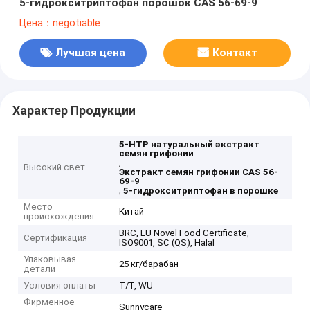
5-гидрокситриптофан порошок CAS 56-69-9
Цена：negotiable
Лучшая цена
Контакт
Характер Продукции
5-HTP натуральный экстракт
семян грифонии
,
Высокий свет
Экстракт семян грифонии CAS 56-
69-9
,
5-гидрокситриптофан в порошке
Место
Китай
происхождения
BRC, EU Novel Food Certificate,
Сертификация
ISO9001, SC (QS), Halal
Упаковывая
25 кг/барабан
детали
Условия оплаты
T/T, WU
Фирменное
Sunnycare