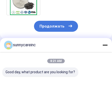
гидрокситриптофан порошок
CAS 56-69-9
Продолжать
sunnycareinc
Порекомендованные Продукты
8:21 AM
Good day, what product are you looking for?
Экстракт сока
95% Процианидина
Водораствор
свеклы в порошке
OPC 95% Экстракт
95% Куркумин
Бета вульгарис для
сосновой коры в
Корень курку
улучшения
порошке Pinus
Экстракт доб