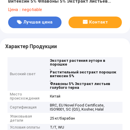
Витексин 5% Флавоны 5% Экстракт листьев
голубого терна
Цена：negotiable
Лучшая цена
Контакт
Характер Продукции
Экстракт растения эуторн в
порошке
,
Растительный экстракт порошок
Высокий свет
витексин 5%
,
Флавоны 5% Экстракт листьев
голубого терна
Место
Китай
происхождения
BRC, EU Novel Food Certificate,
Сертификация
ISO9001, SC (QS), Kosher, Halal
Упаковывая
25 кг/барабан
детали
Условия оплаты
T/T, WU