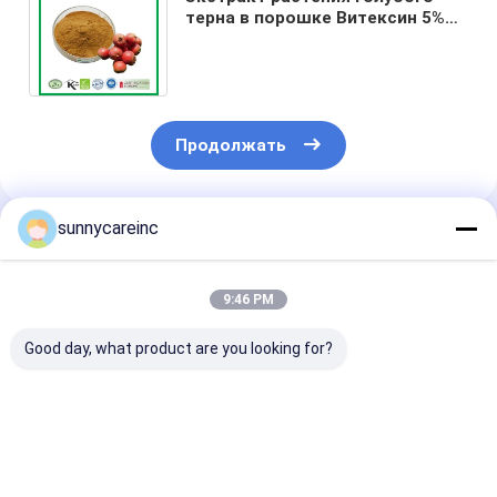
терна в порошке Витексин 5%
Флавоны 5% Экстракт листьев
голубого терна
Продолжать
sunnycareinc
Порекомендованные Продукты
9:46 PM
Good day, what product are you looking for?
Dong Quai экстракт
Экстракт свеклы
Dong Quai эк
в порошке Angelica
сок порошок для
Angelica sinen
sinensis Здоровье
спорта Питание
Укрепляет