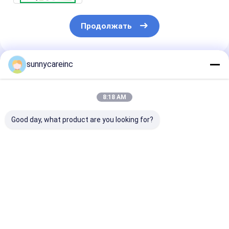
Продолжать
sunnycareinc
Порекомендованные Продукты
8:18 AM
Good day, what product are you looking for?
Молоко манго в
Манго фруктовый
Манго фрукт
порошке Mangifera
порошок Mangifera
порошок Mang
indica L. Улучшают
indica L.
indica L.
общее здоровье
Спортивное
Антиоксидан
Энергетические
питание
Укрепляет
Лучшая цена
Лучшая цена
Лучшая ц
напитки
способствует
иммунитет
здоровью клеток
Косметика Ух
кожей