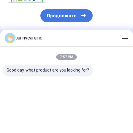
Продолжать
sunnycareinc
Порекомендованные Продукты
7:57 PM
Good day, what product are you looking for?
Экстракт сока
95% Процианидина
Водораствор
свеклы в порошке
OPC 95% Экстракт
95% Куркумин
Бета вульгарис для
сосновой коры в
Корень курку
улучшения
порошке Pinus
Экстракт доб
здоровья сердца и
Massoniana Lamb
CAS 458-37-7
Лучшая цена
Лучшая цена
Лучшая ц
повышения
производительности