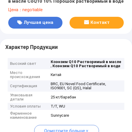
в масле CoQ10 10% Порошок растворимый в воде
Цена：negotiable
Лучшая цена
Контакт
Характер Продукции
Коэнзим Q10 Растворимый в масле
Высокий свет
,
Коэнзим Q10 Растворимый в воде
Место
Китай
происхождения
BRC, EU Novel Food Certificate,
Сертификация
ISO9001, SC (QS), Halal
Упаковывая
25 кг/барабан
детали
Условия оплаты
T/T, WU
Фирменное
Sunnycare
наименование
Осмотрите больше