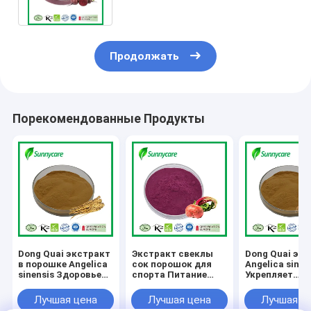
бетаина из корня
Продолжать
Порекомендованные Продукты
Dong Quai экстракт
Экстракт свеклы
Dong Quai эк
в порошке Angelica
сок порошок для
Angelica sinen
sinensis Здоровье
спорта Питание
Укрепляет
печени и почек
мышечная
иммунитет
Растительные
кислородная
Функциональ
Лучшая цена
Лучшая цена
Лучшая ц
средства
система
продукты