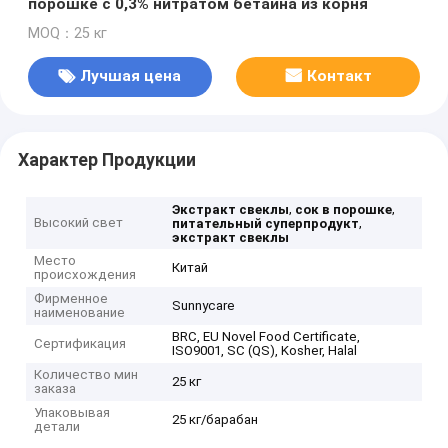
порошке с 0,3% нитратом бетаина из корня
MOQ：25 кг
Лучшая цена
Контакт
Характер Продукции
,
,
Экстракт свеклы
сок в порошке
Высокий свет
,
питательный суперпродукт
экстракт свеклы
Место
Китай
происхождения
Фирменное
Sunnycare
наименование
BRC, EU Novel Food Certificate,
Сертификация
ISO9001, SC (QS), Kosher, Halal
Количество мин
25 кг
заказа
Упаковывая
25 кг/барабан
детали