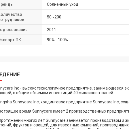
Бренды
Солнечный уход
Количество
50~200
сотрудников
Год основания
2011
Экспорт ПК
90% - 100%
ЕДЕНИЕ
nycare Inc - высокотехнологичное предприятие, занимающееся эк
вощей, с общим объемом инвестиций 40 миллионов юаней.
ngsha Sunnycare Inc, холдинговое предприятие Sunnycare Inc, сущ
астоящее время Sunnycare имеет 2 производственных предприяти
протяжении многих лет Sunnycare занимается производством и э
тений, фруктов и овощей, для известных компаний, производящих