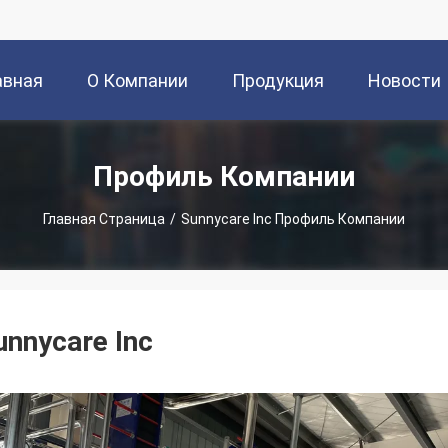
авная
О Компании
Продукция
Новости
аница
Профиль Компании
Главная Страница
/
Sunnycare Inc Профиль Компании
unnycare Inc