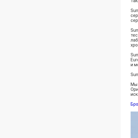
так
Sun
сер
сер
Sun
тес
лаб
хро
Sun
Eur
и м
Sun
Мы 
Ори
иск
Бро