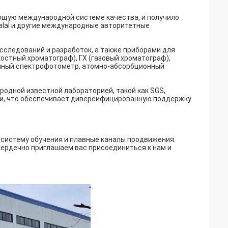
ющую международной системе качества, и получило
, Halal и другие международные авторитетные
следований и разработок, а также приборами для
стный хроматограф), ГХ (газовый хроматограф),
нный спектрофотометр, атомно-абсорбционный
одной известной лабораторией, такой как SGS,
иями, что обеспечивает диверсифицированную поддержку
 систему обучения и плавные каналы продвижения.
ердечно приглашаем вас присоединиться к нам и