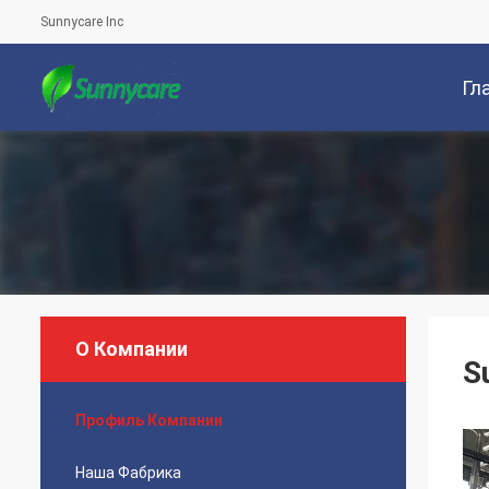
Sunnycare Inc
Гл
Стр
О Компании
S
Профиль Компании
Наша Фабрика