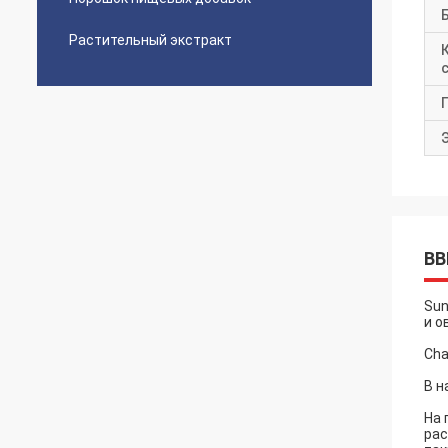
Растительный экстракт
ВВ
Sun
и о
Cha
В н
На 
рас