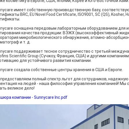
же косметику в Европе, США, Японии, Корее и Юго-Восточной Азии.
nycare имеет собственную производственную базу, соответству
тификаты BRC, EU Novel Food Certificate, ISO9001, SC (QS), Kosher
тификаты.
nycare оснащена передовым лабораторным оборудованием для ис
тирования качества продукции: ВЭЖХ (высокоэффективный жидко
оратория микробиологического обнаружения, атомно-абсорбцио
матограф и т. д.
nycare поддерживает тесное сотрудничество с третьей междунар
ofins Scientific Group (Сучжоу, Франция, США) и другими компан
отивацию для устойчивого развития компании.
nycare создала собственные центры хранения в США и Европе.
предоставляем полный спектр льгот для сотрудников, надежную
ентация на людей - наша философия управления компанией! Мы с
ать великое дело!
шюра компании - Sunnycare Inc.pdf