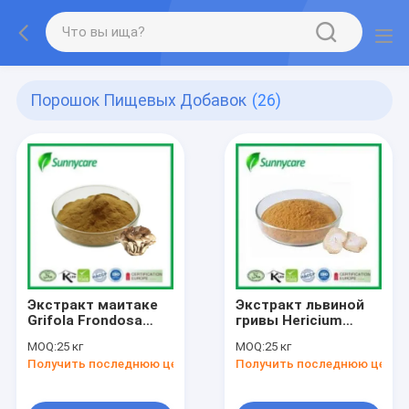
Порошок Пищевых Добавок
(26)
Экстракт маитаке
Экстракт львиной
Grifola Frondosa
гривы Hericium
Brown Powder 4:1
erinaceus Brown
MOQ:
25 кг
MOQ:
25 кг
TLC Полисахариды
Powder 4:1 TLC
Получить последнюю цену
Получить последнюю цену
20% УФ пищевые
Полисахариды 20%
добавки
УФ Кошерный
Халяльный ISO9001