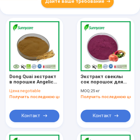
Дайте ваше требование
Dong Quai экстракт
Экстракт свеклы
в порошке Angelica
сок порошок для
sinensis Здоровье
спорта Питание
Цена:
negotiable
MOQ:
25 кг
печени и почек
мышечная
Получить последнюю цену
Получить последнюю цену
Растительные
кислородная
средства
система
Функциональные
напитки
Контакт
Контакт