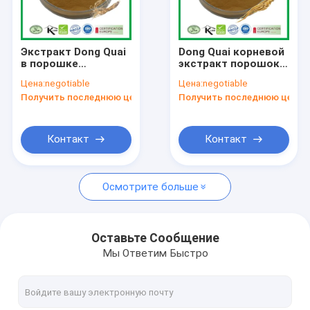
Наша фабрика
контроль качества
Экстракт Dong Quai
Dong Quai корневой
в порошке
экстракт порошок
контактные данные
Анжелика синенсис
Angelica sinensis
Цена:
negotiable
Цена:
negotiable
Полисахариды
менструальное
Получить последнюю цену
Получить последнюю цену
способствуют
облегчение
Новости
кровообращению
фармацевтическая
промышленность
Отправить запрос
Контакт
Контакт
Осмотрите больше
Порошок экстракта растений
Естественные пищевые добавки
Оставьте Сообщение
Мы Ответим Быстро
Косметическое сырье
Ингредиенты питания животных