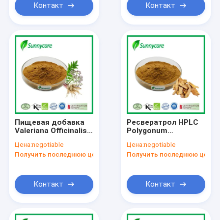
Контакт
Контакт
Пищевая добавка
Ресвератрол HPLC
Valeriana Officinalis
Polygonum
экстракт
Cuspidatum
Цена:
negotiable
Цена:
negotiable
Валериановая
экстракт в порошке
Получить последнюю цену
Получить последнюю цену
кислота 0,3% 0,8%
50% 98% CAS 501-36-
порошок корня
0
валерианы
Контакт
Контакт