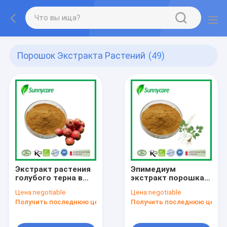
Порошок Экстракта Растений
(49)
Экстракт растения
Эпимедиум
голубого терна в
экстракт порошка
порошке Витексин
5% икарина 10% 20%
Цена:
negotiable
Цена:
negotiable
5% Флавоны 5%
98% Cas 489-32-7
Получить последнюю цену
Получить последнюю цену
Экстракт листьев
голубого терна