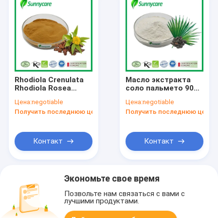
Rhodiola Crenulata
Масло экстракта
Rhodiola Rosea
соло пальмето 90%
экстракт в порошке
жирная кислота
Цена:
negotiable
Цена:
negotiable
Розавины 3% - 5%
экстракт соло
Получить последнюю цену
Получить последнюю цену
Салидрозид 1% -
пальмето порошок
10%
25% 45% жирная
кислота
Контакт
Контакт
Экономьте свое время
Позвольте нам связаться с вами с
лучшими продуктами.