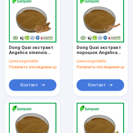
Dong Quai экстракт
Dong Quai экстракт
Angelica sinensis
порошок Angelica
Укрепляет
sinensis
Цена:
negotiable
Цена:
negotiable
иммунитет
Гормональный
Получить последнюю цену
Получить последнюю цену
Функциональные
баланс Пищевые
продукты
добавки
Энергетические
напитки
Контакт
Контакт
Главная страница
Продукция
О Компании